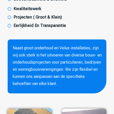
Kwaliteitswerk
Projecten ( Groot & Klein)
Eerlijkheid En Transparantie
Naast groot onderhoud en Velux-installaties, zijn
wij ook sterk in het uitvoeren van diverse bouw- en
onderhoudsprojecten voor particulieren, bedrijven
en woningbouwverenigingen. We zijn flexibel en
kunnen ons aanpassen aan de specifieke
behoeften van elke klant.