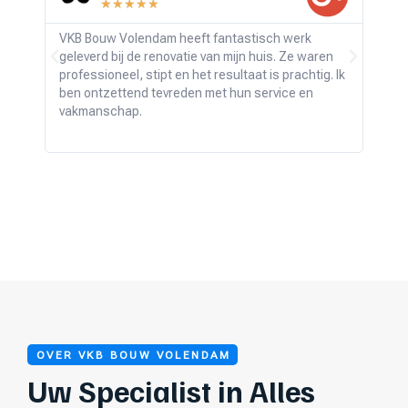
★
★
★
★
★
VKB Bouw Volendam heeft fantastisch werk
Wat 
geleverd bij de renovatie van mijn huis. Ze waren
Vole
professioneel, stipt en het resultaat is prachtig. Ik
bouwv
ben ontzettend tevreden met hun service en
de v
vakmanschap.
verw
overt
OVER VKB BOUW VOLENDAM
Uw Specialist in Alles