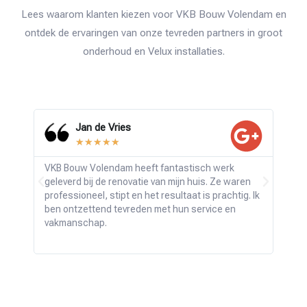
Lees waarom klanten kiezen voor VKB Bouw Volendam en
ontdek de ervaringen van onze tevreden partners in groot
onderhoud en Velux installaties.
Jan de Vries
★
★
★
★
★
VKB Bouw Volendam heeft fantastisch werk
Wat 
geleverd bij de renovatie van mijn huis. Ze waren
Vole
professioneel, stipt en het resultaat is prachtig. Ik
bouwv
ben ontzettend tevreden met hun service en
de v
vakmanschap.
verw
overt