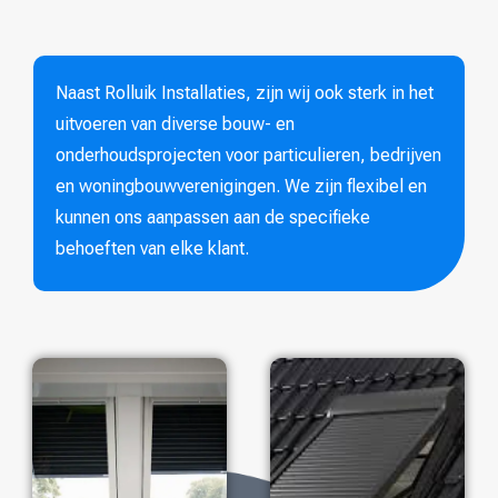
Naast Rolluik Installaties, zijn wij ook sterk in het
uitvoeren van diverse bouw- en
onderhoudsprojecten voor particulieren, bedrijven
en woningbouwverenigingen. We zijn flexibel en
kunnen ons aanpassen aan de specifieke
behoeften van elke klant.