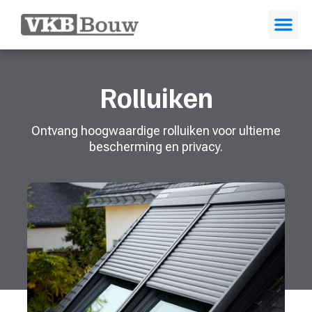
Over Ons
Eerder We
VELUX® 
Rolluiken
Ontvang hoogwaardige rolluiken voor ultieme
bescherming en privacy.